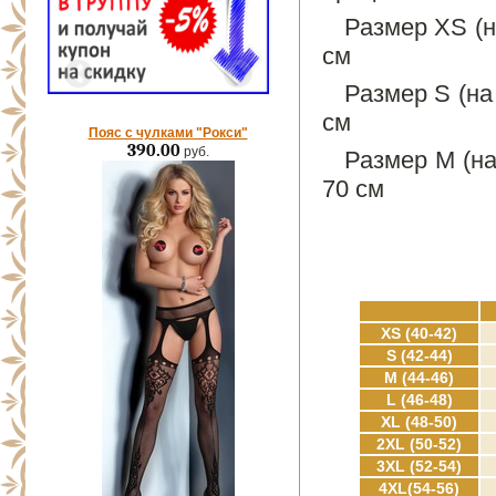
Размер XS (н
см
Размер S (на
см
Пояс с чулками "Рокси"
390.00
руб.
Размер M (на
70 см
XS (40-42)
S (42-44)
M (44-46)
L (46-48)
XL (48-50)
2XL (50-52)
3XL (52-54)
4XL(54-56)