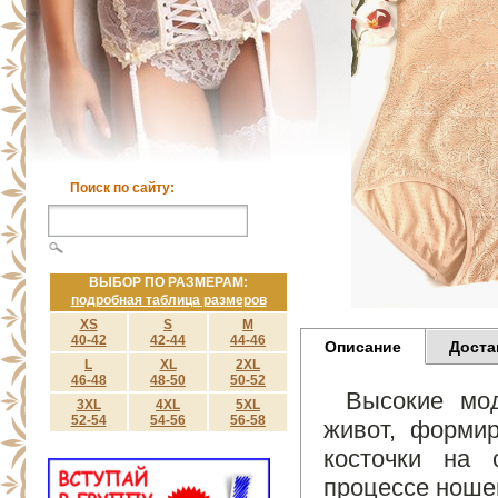
Поиск по сайту:
ВЫБОР ПО РАЗМЕРАМ:
подробная таблица размеров
XS
S
M
40-42
42-44
44-46
Описание
Доста
L
XL
2XL
46-48
48-50
50-52
Высокие мо
3XL
4XL
5XL
52-54
54-56
56-58
живот, формир
косточки на 
процессе ноше