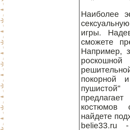
Наиболее э
сексуальну
игры. Наде
сможете пр
Например, з
роскошно
решительно
покорной и
пушистой"
предлагае
костюмов 
найдете под
belie33.ru