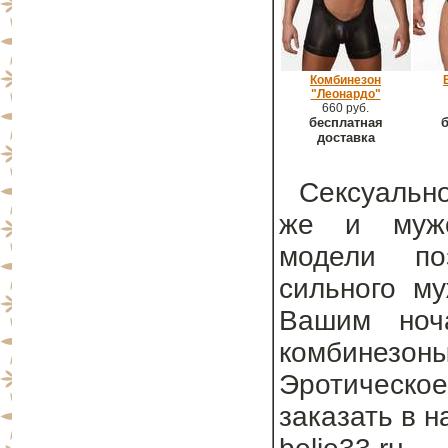
Комбинезон
"Леонардо"
660 руб.
бесплатная
б
доставка
Сексуально
же и мужс
модели поз
сильного му
Вашим ноча
комбинезон
Эротическое
заказать в 