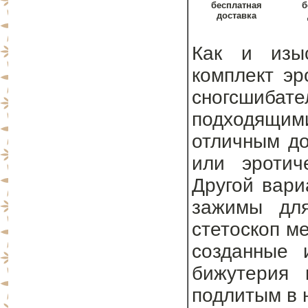
бесплатная
б
доставка
Как и изыс
комплект эр
сногсшиба
подходящим
отличным до
или эротич
Другой вари
зажимы для
стетоскоп м
созданные 
бижутерия 
подлитым в н