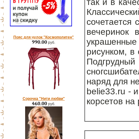
так и в кач
Классически
сочетается 
вечеринок в
Пояс для чулок "Космополитен"
украшенны
990.00
руб.
рисунком, в
Подгруд
сногсшибат
наряд для н
belie33.ru -
Сорочка "Нити любви"
корсетов на
460.00
руб.