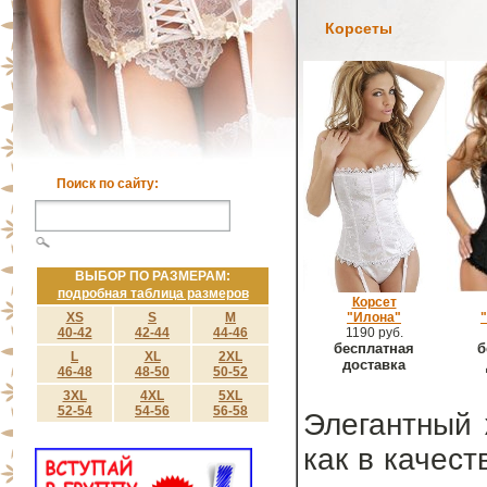
Корсеты
Поиск по сайту:
ВЫБОР ПО РАЗМЕРАМ:
подробная таблица размеров
Корсет
XS
S
M
"Илона"
40-42
42-44
44-46
1190 руб.
бесплатная
б
L
XL
2XL
доставка
46-48
48-50
50-52
3XL
4XL
5XL
52-54
54-56
56-58
Элегантный 
как в качест