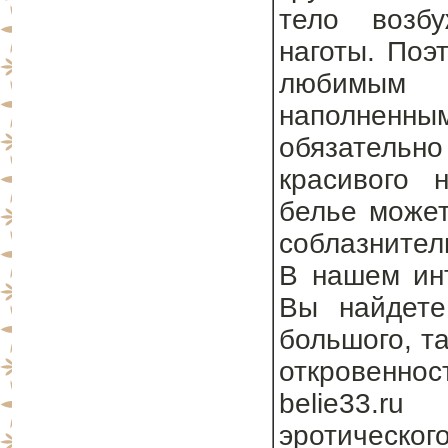
тело возб
наготы. Поэ
любимым 
наполненны
обязательно
красивого 
белье может
соблазнител
В нашем инт
Вы найдете
большого, та
откровеннос
belie33.r
эротическог