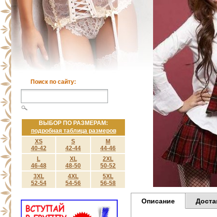
Поиск по сайту:
ВЫБОР ПО РАЗМЕРАМ:
подробная таблица размеров
XS
S
M
40-42
42-44
44-46
L
XL
2XL
46-48
48-50
50-52
3XL
4XL
5XL
52-54
54-56
56-58
Описание
Доста