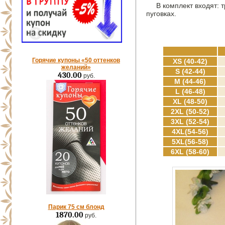
В комплект входят: т
пуговках.
Горячие купоны «50 оттенков
XS (40-42)
желаний»
S (42-44)
430.00
руб.
M (44-46)
L (46-48)
XL (48-50)
2XL (50-52)
3XL (52-54)
4XL(54-56)
5XL(56-58)
6XL (58-60)
Парик 75 см блонд
1870.00
руб.