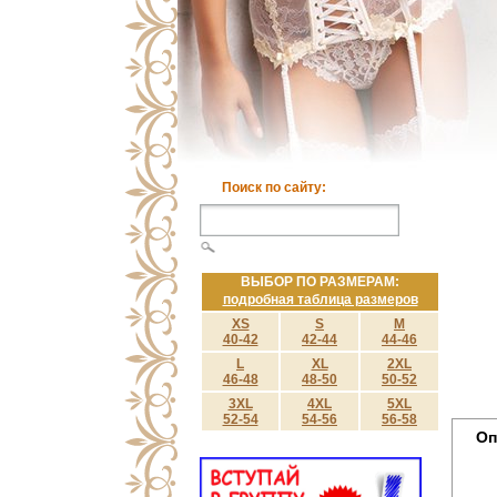
Поиск по сайту:
ВЫБОР ПО РАЗМЕРАМ:
подробная таблица размеров
XS
S
M
40-42
42-44
44-46
L
XL
2XL
46-48
48-50
50-52
3XL
4XL
5XL
52-54
54-56
56-58
Оп