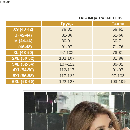
нтами.
ТАБЛИЦА РАЗМЕРОВ
Грудь
Талия
XS (40-42)
76-81
56-61
S (42-44)
81-86
61-66
M (44-46)
86-91
66-71
L (46-48)
91-97
71-76
XL (48-50)
97-102
76-81
2XL (50-52)
102-107
81-86
3XL (52-54)
107-112
86-91
4XL(54-56)
112-117
91-97
5XL(56-58)
117-122
97-103
6XL (58-60)
122-127
103-109