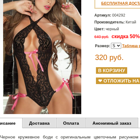
БЕСПЛАТНАЯ ДОСТ
Артикул:
004292
Производитель:
Китай
Цвет:
черный
скидка 50
640 руб.
Размер:
Таблица 
320
руб.
❤ ОТЛОЖИТЬ НА
исание
Доставка
Оплата
Анонимный заказ
Черное кружевное боди с оригинальным цветочным рисунком 