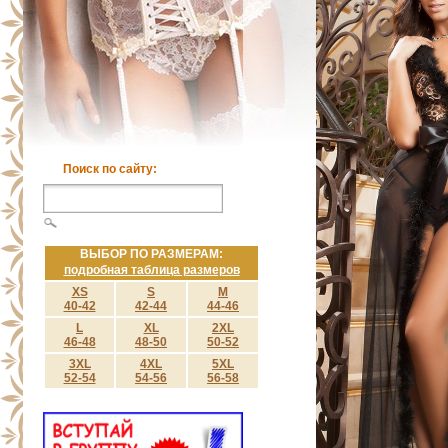
Поиск по сайту:
ВЫБОР ПО РАЗМЕРАМ:
подробная таблица размеров
XS
S
M
40-42
42-44
44-46
L
XL
2XL
46-48
48-50
50-52
3XL
4XL
5XL
52-54
54-56
56-58