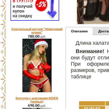
Сексуальный костюм "Новогодний
Описание
Доста
огонек"
780.00
руб.
Длина халата
Внимание!
Н
они будут отли
При оформле
размеров, прив
таблице
Колготки с шортиками 40DEN
(черные)
490.00
руб.
XS (40-42)