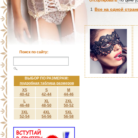
Отсортировать
1
Все на одной стран
Поиск по сайту:
ВЫБОР ПО РАЗМЕРАМ:
подробная таблица размеров
XS
S
M
40-42
42-44
44-46
L
XL
2XL
46-48
48-50
50-52
3XL
4XL
5XL
52-54
54-56
56-58