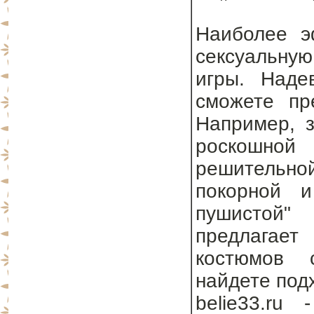
Наиболее э
сексуальну
игры. Наде
сможете пр
Например, з
роскошно
решительно
покорной и
пушистой"
предлагае
костюмов 
найдете под
belie33.ru