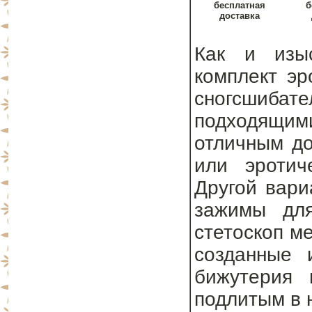
бесплатная
б
доставка
Как и изыс
комплект эр
сногсшиба
подходящим
отличным до
или эротич
Другой вари
зажимы для
стетоскоп м
созданные 
бижутерия 
подлитым в н