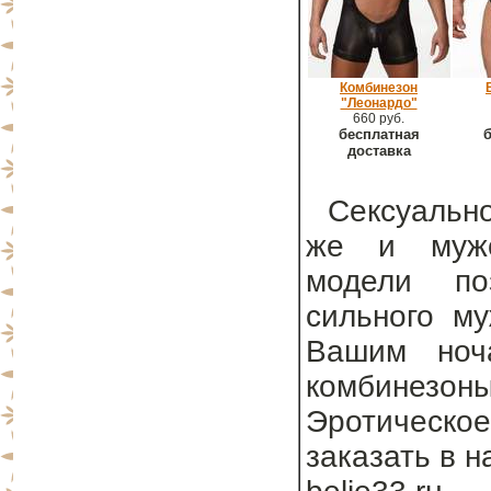
Комбинезон
"Леонардо"
660 руб.
бесплатная
б
доставка
Сексуально
же и мужс
модели поз
сильного му
Вашим ноча
комбинезон
Эротическое
заказать в 