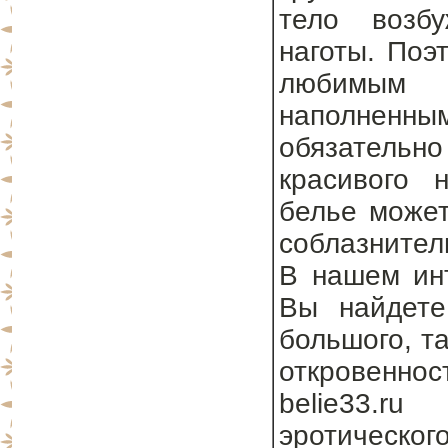
тело возб
наготы. Поэ
любимым 
наполненны
обязательно
красивого 
белье может
соблазнител
В нашем инт
Вы найдете
большого, та
откровеннос
belie33.r
эротическог