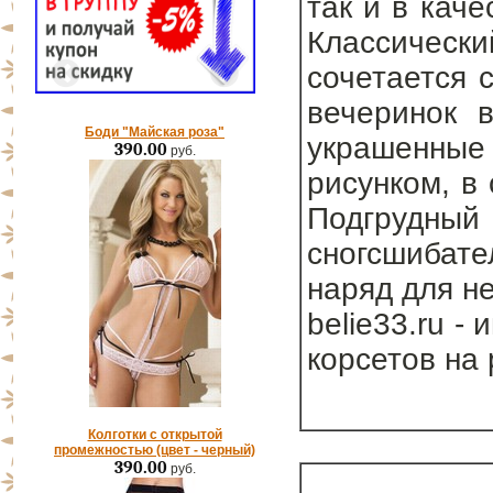
так и в кач
Классически
сочетается 
вечеринок в
Боди "Майская роза"
украшенны
390.00
руб.
рисунком, в
Подгруд
сногсшибат
наряд для н
belie33.ru -
корсетов на
Колготки с открытой
промежностью (цвет - черный)
390.00
руб.