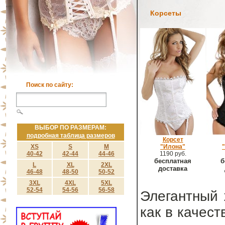
Корсеты
Поиск по сайту:
ВЫБОР ПО РАЗМЕРАМ:
подробная таблица размеров
Корсет
XS
S
M
"Илона"
40-42
42-44
44-46
1190 руб.
бесплатная
б
L
XL
2XL
доставка
46-48
48-50
50-52
3XL
4XL
5XL
52-54
54-56
56-58
Элегантный 
как в качест