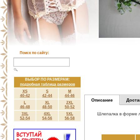
Поиск по сайту:
ВЫБОР ПО РАЗМЕРАМ:
подробная таблица размеров
XS
S
M
40-42
42-44
44-46
Описание
Доста
L
XL
2XL
46-48
48-50
50-52
Шлепалка в форме 
3XL
4XL
5XL
52-54
54-56
56-58