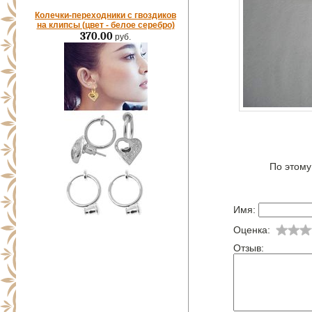
Колечки-переходники с гвоздиков
на клипсы (цвет - белое серебро)
370.00
руб.
По этому
Имя:
Оценка:
Отзыв: