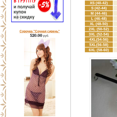
XS (40-42)
S (42-44)
M (44-46)
L (46-48)
XL (48-50)
2XL (50-52)
Сорочка "Сочная сирень"
3XL (52-54)
520.00
руб.
4XL(54-56)
5XL(56-58)
6XL (58-60)