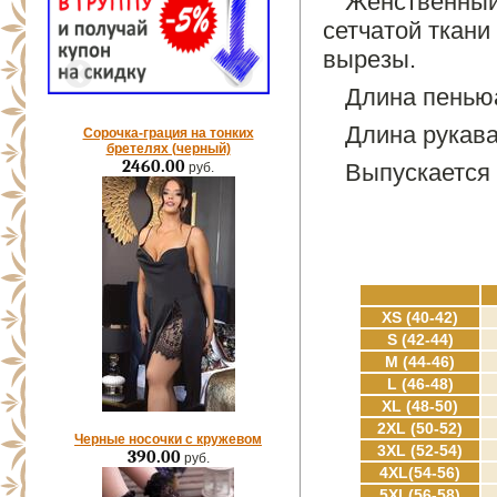
Женственны
сетчатой ткани
вырезы.
Длина пеньюа
Длина рукава
Сорочка-грация на тонких
бретелях (черный)
2460.00
Выпускается 
руб.
XS (40-42)
S (42-44)
M (44-46)
L (46-48)
XL (48-50)
2XL (50-52)
Черные носочки с кружевом
3XL (52-54)
390.00
руб.
4XL(54-56)
5XL(56-58)