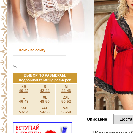
Поиск по сайту:
ВЫБОР ПО РАЗМЕРАМ:
подробная таблица размеров
XS
S
M
40-42
42-44
44-46
L
XL
2XL
46-48
48-50
50-52
3XL
4XL
5XL
52-54
54-56
56-58
Описание
Доста