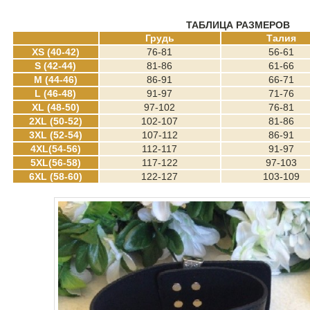
ТАБЛИЦА РАЗМЕРОВ
Грудь
Талия
XS (40-42)
76-81
56-61
S (42-44)
81-86
61-66
M (44-46)
86-91
66-71
L (46-48)
91-97
71-76
XL (48-50)
97-102
76-81
2XL (50-52)
102-107
81-86
3XL (52-54)
107-112
86-91
4XL(54-56)
112-117
91-97
5XL(56-58)
117-122
97-103
6XL (58-60)
122-127
103-109