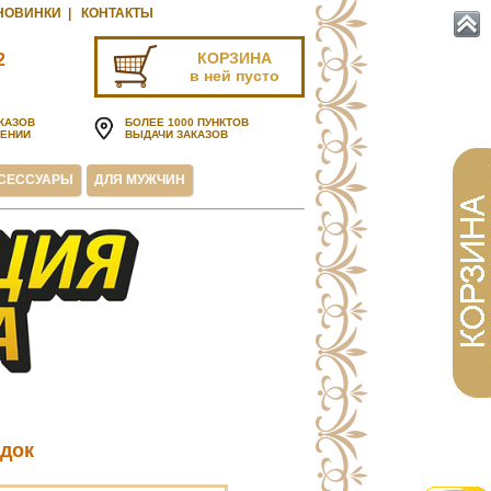
НОВИНКИ
|
КОНТАКТЫ
КОРЗИНА
2
в ней пусто
u
КАЗОВ
БОЛЕЕ 1000 ПУНКТОВ
ЧЕНИИ
ВЫДАЧИ ЗАКАЗОВ
СЕССУАРЫ
ДЛЯ МУЖЧИН
док