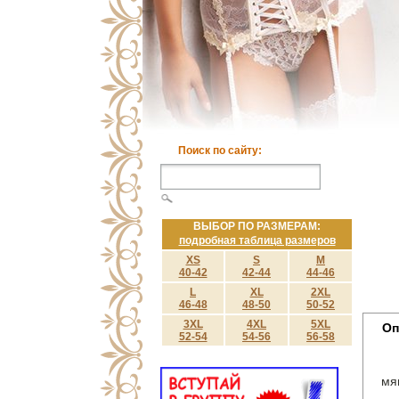
Поиск по сайту:
ВЫБОР ПО РАЗМЕРАМ:
подробная таблица размеров
XS
S
M
40-42
42-44
44-46
L
XL
2XL
46-48
48-50
50-52
3XL
4XL
5XL
Оп
52-54
54-56
56-58
мя