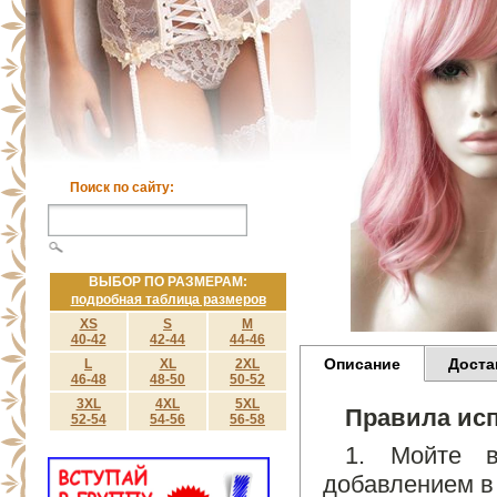
Поиск по сайту:
ВЫБОР ПО РАЗМЕРАМ:
подробная таблица размеров
XS
S
M
40-42
42-44
44-46
Описание
Доста
L
XL
2XL
46-48
48-50
50-52
3XL
4XL
5XL
Правила исп
52-54
54-56
56-58
1. Мойте 
добавлением в