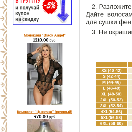
2. Разложите
Дайте волосам
для сушки фен
3. Не окраши
Монокини "Black Angel"
1210.00
руб.
XS (40-42)
S (42-44)
M (44-46)
L (46-48)
XL (48-50)
2XL (50-52)
3XL (52-54)
4XL(54-56)
Комплект "Цыпочка" (розовый)
470.00
руб.
5XL(56-58)
6XL (58-60)