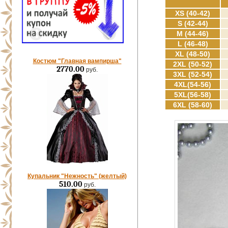
XS (40-42)
S (42-44)
M (44-46)
L (46-48)
XL (48-50)
Костюм "Главная вампирша"
2XL (50-52)
2770.00
руб.
3XL (52-54)
4XL(54-56)
5XL(56-58)
6XL (58-60)
Купальник "Нежность" (желтый)
510.00
руб.