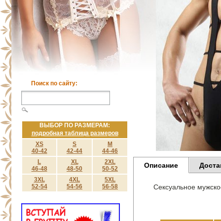
Поиск по сайту:
ВЫБОР ПО РАЗМЕРАМ:
подробная таблица размеров
XS
S
M
40-42
42-44
44-46
L
XL
2XL
Описание
Доста
46-48
48-50
50-52
3XL
4XL
5XL
52-54
54-56
56-58
Сексуальное мужское