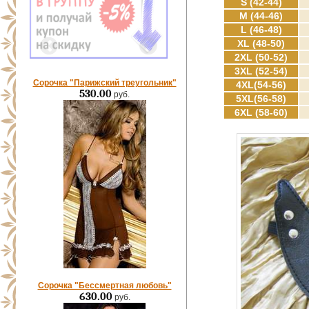
S (42-44)
M (44-46)
L (46-48)
XL (48-50)
2XL (50-52)
3XL (52-54)
Сорочка "Парижский треугольник"
4XL(54-56)
530.00
руб.
5XL(56-58)
6XL (58-60)
Сорочка "Бессмертная любовь"
630.00
руб.