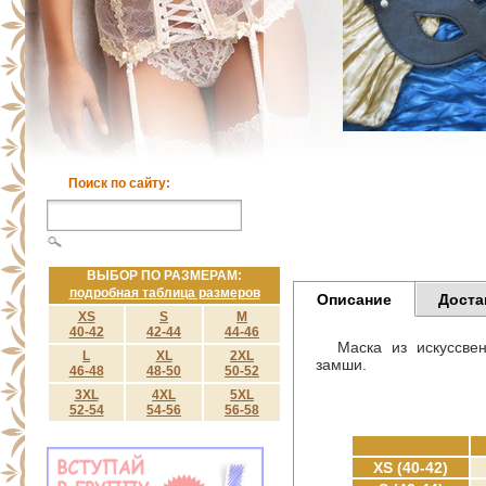
Поиск по сайту:
ВЫБОР ПО РАЗМЕРАМ:
подробная таблица размеров
Описание
Доста
XS
S
M
40-42
42-44
44-46
Маска из искуссве
L
XL
2XL
замши.
46-48
48-50
50-52
3XL
4XL
5XL
52-54
54-56
56-58
XS (40-42)