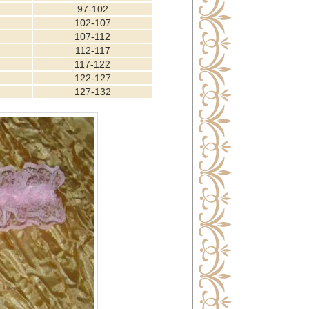
97-102
102-107
107-112
112-117
117-122
122-127
127-132