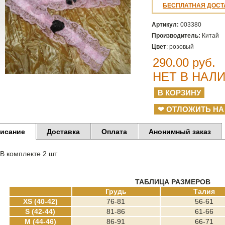
БЕСПЛАТНАЯ ДОСТ
Артикул:
003380
Производитель:
Китай
Цвет
: розовый
290.00
руб.
НЕТ В НАЛ
❤ ОТЛОЖИТЬ НА
исание
Доставка
Оплата
Анонимный заказ
В комплекте 2 шт
ТАБЛИЦА РАЗМЕРОВ
Грудь
Талия
XS (40-42)
76-81
56-61
S (42-44)
81-86
61-66
M (44-46)
86-91
66-71