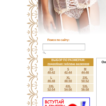
Поиск по сайту:
ВЫБОР ПО РАЗМЕРАМ:
Оп
подробная таблица размеров
XS
S
M
40-42
42-44
44-46
L
XL
2XL
46-48
48-50
50-52
3XL
4XL
5XL
52-54
54-56
56-58