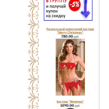
Раздельный новогодний костюм
"Merry Christmas"
780.00
руб.
Костюм "Морячка"
1090.00
руб.