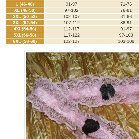
L (46-48)
91-97
71-76
XL (48-50)
97-102
76-81
2XL (50-52)
102-107
81-86
3XL (52-54)
107-112
86-91
4XL(54-56)
112-117
91-97
5XL(56-58)
117-122
97-103
6XL (58-60)
122-127
103-109