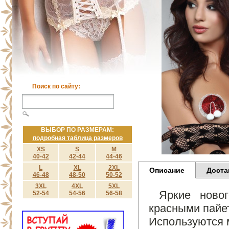
Поиск по сайту:
ВЫБОР ПО РАЗМЕРАМ:
подробная таблица размеров
XS
S
M
40-42
42-44
44-46
L
XL
2XL
Описание
Доста
46-48
48-50
50-52
3XL
4XL
5XL
Яркие ново
52-54
54-56
56-58
красными пайе
Используются 