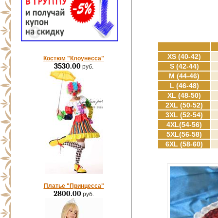
XS (40-42)
Костюм "Клоунесса"
3530.00
S (42-44)
руб.
M (44-46)
L (46-48)
XL (48-50)
2XL (50-52)
3XL (52-54)
4XL(54-56)
5XL(56-58)
6XL (58-60)
Платье "Принцесса"
2800.00
руб.