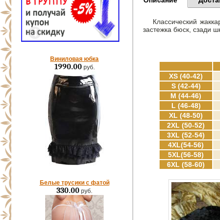
Описание
Доста
Классический жакка
застежка бюск, сзади ш
Виниловая юбка
1990.00
руб.
XS (40-42)
S (42-44)
M (44-46)
L (46-48)
XL (48-50)
2XL (50-52)
3XL (52-54)
4XL(54-56)
5XL(56-58)
6XL (58-60)
Белые трусики с фатой
330.00
руб.