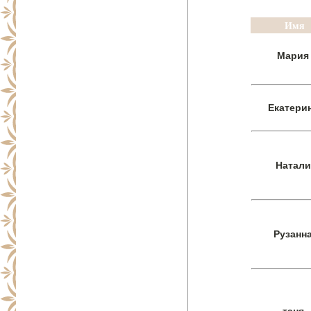
Имя
Мария
Екатери
Натали
Рузанн