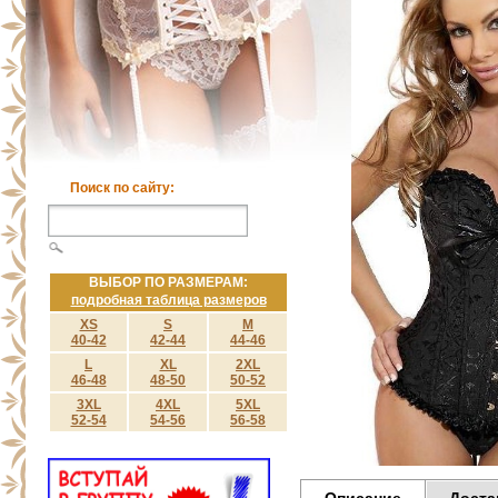
Поиск по сайту:
ВЫБОР ПО РАЗМЕРАМ:
подробная таблица размеров
XS
S
M
40-42
42-44
44-46
L
XL
2XL
46-48
48-50
50-52
3XL
4XL
5XL
52-54
54-56
56-58