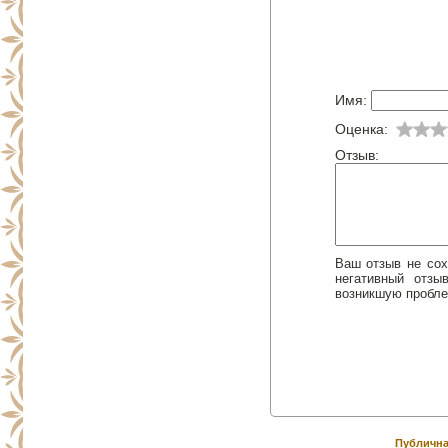
Имя:
Оценка:
Отзыв:
Ваш отзыв не сох
негативный отз
возникшую пробле
Публична