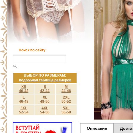
Поиск по сайту:
ВЫБОР ПО РАЗМЕРАМ:
подробная таблица размеров
XS
S
M
40-42
42-44
44-46
L
XL
2XL
46-48
48-50
50-52
3XL
4XL
5XL
52-54
54-56
56-58
Описание
Доста