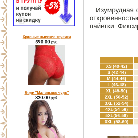
Изумрудная с
откровенность
пайетки. Фикси
Красные высокие трусики
590.00
руб.
XS (40-42)
S (42-44)
M (44-46)
L (46-48)
XL (48-50)
Боди "Маленькое чудо"
2XL (50-52)
320.00
руб.
3XL (52-54)
4XL(54-56)
5XL(56-58)
6XL (58-60)