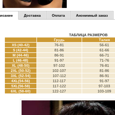
исание
Доставка
Оплата
Анонимный заказ
ТАБЛИЦА РАЗМЕРОВ
Грудь
Талия
XS (40-42)
76-81
56-61
S (42-44)
81-86
61-66
M (44-46)
86-91
66-71
L (46-48)
91-97
71-76
XL (48-50)
97-102
76-81
2XL (50-52)
102-107
81-86
3XL (52-54)
107-112
86-91
4XL(54-56)
112-117
91-97
5XL(56-58)
117-122
97-103
6XL (58-60)
122-127
103-109