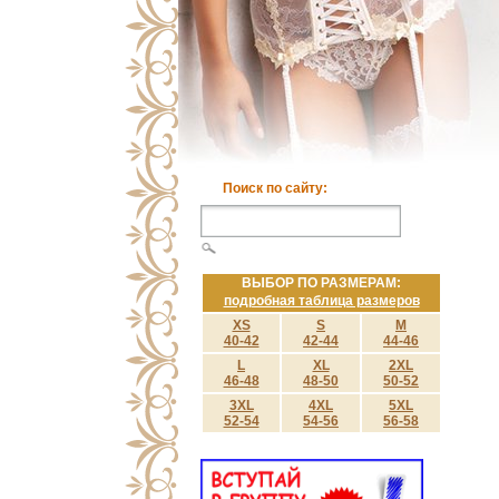
Поиск по сайту:
ВЫБОР ПО РАЗМЕРАМ:
подробная таблица размеров
XS
S
M
40-42
42-44
44-46
L
XL
2XL
46-48
48-50
50-52
3XL
4XL
5XL
52-54
54-56
56-58