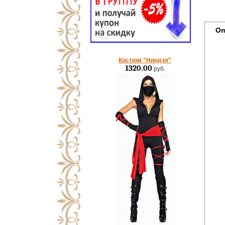
Оп
Костюм "Ниндзя"
1320.00
руб.