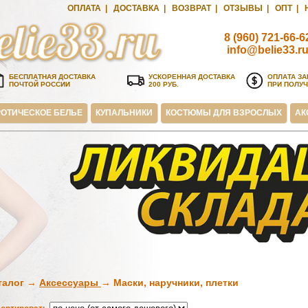
ОПЛАТА
|
ДОСТАВКА
|
ВОЗВРАТ
|
ОТЗЫВЫ
|
ОПТ
|
8 (960) 721-66-6
info@belie33.r
БЕСПЛАТНАЯ ДОСТАВКА
УСКОРЕННАЯ ДОСТАВКА
ОПЛАТА ЗА
ПОЧТОЙ РОССИИ
200 РУБ.
ПРИ ПОЛУ
ОТИЧЕСКОЕ БЕЛЬЕ
КУПАЛЬНИКИ
КОСТЮМЫ ДЛЯ ВЗРОСЛЫХ
АК
талог →
Аксессуары
→ Маски, наручники, плетки