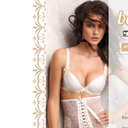
ЭР
Ка