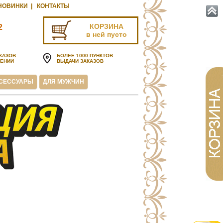
НОВИНКИ
|
КОНТАКТЫ
КОРЗИНА
2
в ней пусто
u
КАЗОВ
БОЛЕЕ 1000 ПУНКТОВ
ЧЕНИИ
ВЫДАЧИ ЗАКАЗОВ
СЕССУАРЫ
ДЛЯ МУЖЧИН