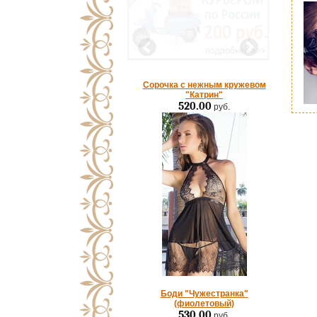
Сорочка с нежным кружевом
"Катрин"
520.00
руб.
Боди "Чужестранка"
(фиолетовый)
530.00
руб.