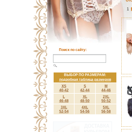
Отс
1
Поиск по сайту:
ВЫБОР ПО РАЗМЕРАМ:
подробная таблица размеров
XS
S
M
40-42
42-44
44-46
L
XL
2XL
46-48
48-50
50-52
3XL
4XL
5XL
52-54
54-56
56-58