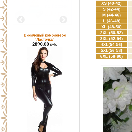
XS (40-42)
S (42-44)
M (44-46)
L (46-48)
XL (48-50)
2XL (50-52)
Виниловый комбинезон
3XL (52-54)
"Ласточка"
2890.00
4XL(54-56)
руб.
5XL(56-58)
6XL (58-60)