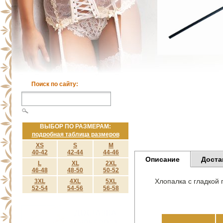
Поиск по сайту:
ВЫБОР ПО РАЗМЕРАМ:
подробная таблица размеров
XS
S
M
40-42
42-44
44-46
Описание
Доста
L
XL
2XL
46-48
48-50
50-52
Хлопалка с гладкой 
3XL
4XL
5XL
52-54
54-56
56-58