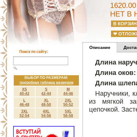
1620.00
НЕТ В
❤ ОТЛОЖ
Описание
Доста
Поиск по сайту:
Длина нару
Длина оков:
ВЫБОР ПО РАЗМЕРАМ:
Длина шлеп
подробная таблица размеров
XS
S
M
Наручники, к
40-42
42-44
44-46
из мягкой з
L
XL
2XL
46-48
48-50
50-52
цепочкой. Заст
3XL
4XL
5XL
52-54
54-56
56-58