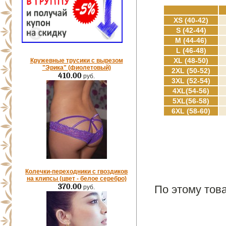
XS (40-42)
S (42-44)
M (44-46)
L (46-48)
XL (48-50)
Кружевные трусики с вырезом
"Эрика" (фиолетовый)
2XL (50-52)
410.00
руб.
3XL (52-54)
4XL(54-56)
5XL(56-58)
6XL (58-60)
Колечки-переходники с гвоздиков
на клипсы (цвет - белое серебро)
370.00
По этому това
руб.