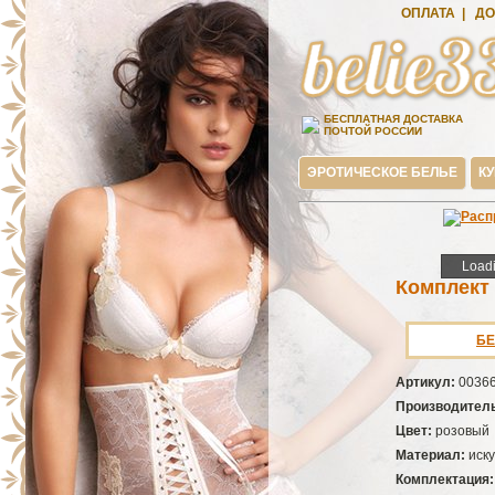
ОПЛАТА
|
ДО
БЕСПЛАТНАЯ ДОСТАВКА
ПОЧТОЙ РОССИИ
ЭРОТИЧЕСКОЕ БЕЛЬЕ
К
Loadi
Loadi
Комплект
БЕ
Артикул:
0036
Производител
Цвет:
розовый
Материал:
иск
Комплектация: