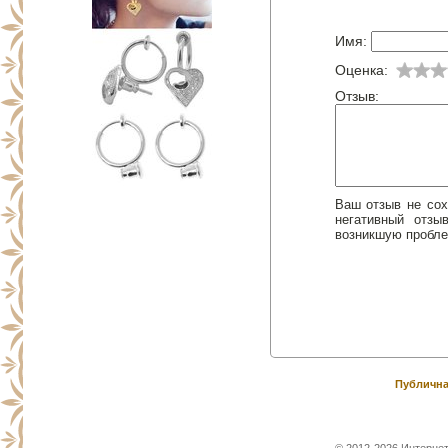
Имя:
Оценка:
Отзыв:
Ваш отзыв не сох
негативный отз
возникшую пробле
Публична