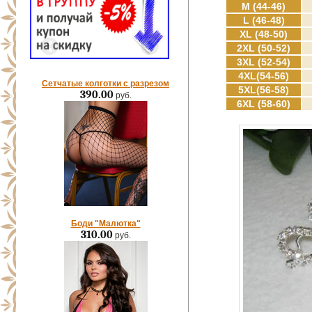
M (44-46)
L (46-48)
XL (48-50)
2XL (50-52)
3XL (52-54)
4XL(54-56)
Сетчатые колготки с разрезом
5XL(56-58)
390.00
руб.
6XL (58-60)
Боди "Малютка"
310.00
руб.