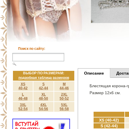
Поиск по сайту:
Описание
Доста
ВЫБОР ПО РАЗМЕРАМ:
подробная таблица размеров
XS
S
M
Блестящая корона-г
40-42
42-44
44-46
Размер 12х6 см.
L
XL
2XL
46-48
48-50
50-52
3XL
4XL
5XL
52-54
54-56
56-58
XS (40-42)
S (42-44)